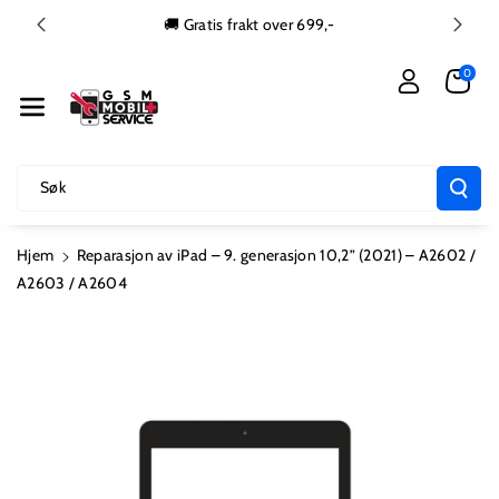
Gå Videre Ti
🚚 Gratis frakt over 699,-
L Innholdet
0
Søk
Hjem
Reparasjon av iPad – 9. generasjon 10,2” (2021) – A2602 /
A2603 / A2604
Hopp Til
Produktinformasjon