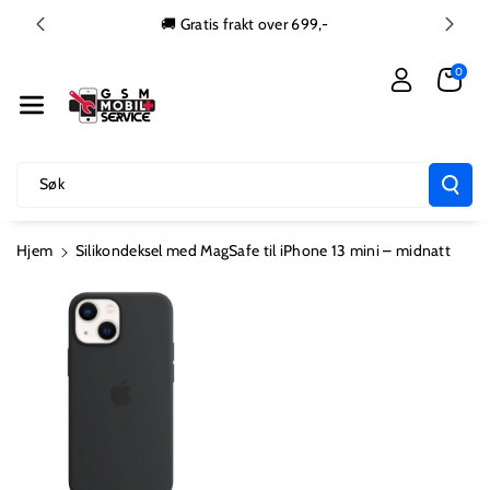
Gå Videre Ti
🚚 Gratis frakt over 699,-
L Innholdet
0
Søk
Hjem
Silikondeksel med MagSafe til iPhone 13 mini – midnatt
Hopp Til
Produktinformasjon