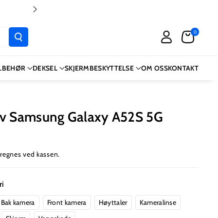
📱 Enkel mobilreparasjon
0
ILBEHØR
DEKSEL
SKJERMBESKYTTELSE
OM OSS
KONTAKT
Av Samsung Galaxy A52S 5G
regnes ved kassen.
ri
Bak kamera
Front kamera
Høyttaler
Kameralinse