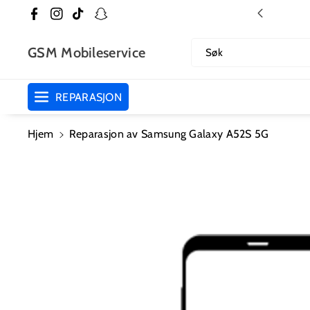
Til Innhold
🇳🇴 Norsk nettbutikk
Facebook
Instagram
TikTok
Snapchat
Et
GSM Mobileservice
Søk
REPARASJON
Hjem
Reparasjon av Samsung Galaxy A52S 5G
Hopp Til
Produktinformasjon