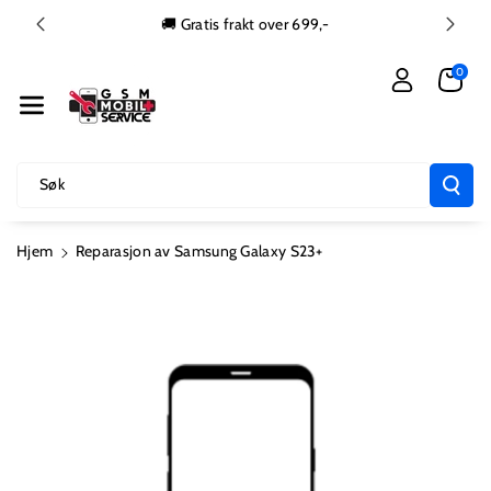
Gå Videre Ti
🚚 Gratis frakt over 699,-
L Innholdet
0
Søk
Hjem
Reparasjon av Samsung Galaxy S23+
Hopp Til
Produktinformasjon