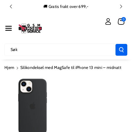
Gå Videre Ti
🚚 Gratis frakt over 699,-
L Innholdet
0
Søk
Hjem
Silikondeksel med MagSafe til iPhone 13 mini – midnatt
Hopp Til
Produktinformasjon